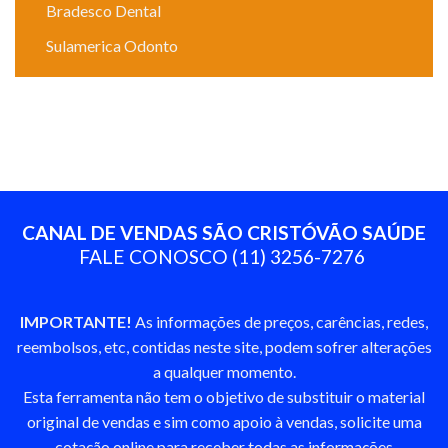
Bradesco Dental
Sulamerica Odonto
CANAL DE VENDAS SÃO CRISTÓVÃO SAÚDE
FALE CONOSCO
(11) 3256-7276
IMPORTANTE!
As informações de preços, carências, redes,
reembolsos, etc, contidas neste site, podem sofrer alterações
a qualquer momento.
Esta ferramenta não tem o objetivo de substituir o material
original de vendas e sim como apoio à vendas, solicite uma
cotação online para receber todas as informações